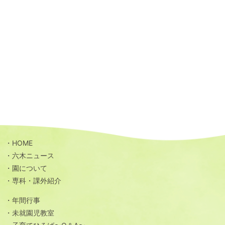
HOME
六木ニュース
園について
専科・課外紹介
年間行事
未就園児教室