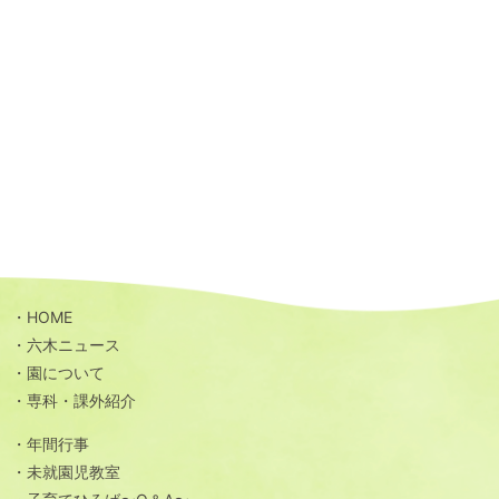
HOME
六木ニュース
園について
専科・課外紹介
年間行事
未就園児教室