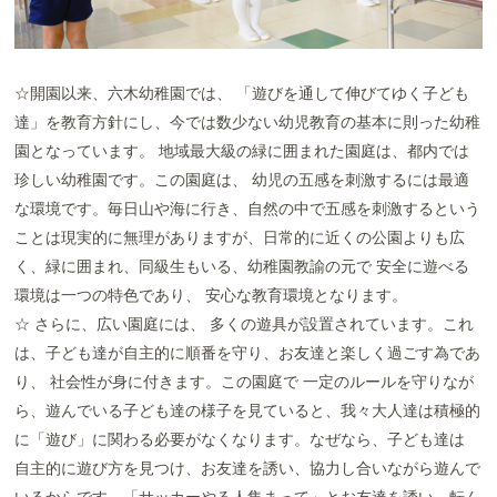
☆開園以来、六木幼稚園では、 「遊びを通して伸びてゆく子ども
達」を教育方針にし、今では数少ない幼児教育の基本に則った幼稚
園となっています。 地域最大級の緑に囲まれた園庭は、都内では
珍しい幼稚園です。この園庭は、 幼児の五感を刺激するには最適
な環境です。毎日山や海に行き、自然の中で五感を刺激するという
ことは現実的に無理がありますが、日常的に近くの公園よりも広
く、緑に囲まれ、同級生もいる、幼稚園教諭の元で 安全に遊べる
環境は一つの特色であり、 安心な教育環境となります。
☆ さらに、広い園庭には、 多くの遊具が設置されています。これ
は、子ども達が自主的に順番を守り、お友達と楽しく過ごす為であ
り、 社会性が身に付きます。この園庭で 一定のルールを守りなが
ら、遊んでいる子ども達の様子を見ていると、我々大人達は積極的
に「遊び」に関わる必要がなくなります。なぜなら、子ども達は
自主的に遊び方を見つけ、お友達を誘い、協力し合いながら遊んで
いるからです。「サッカーやる人集まって」とお友達を誘い、転ん