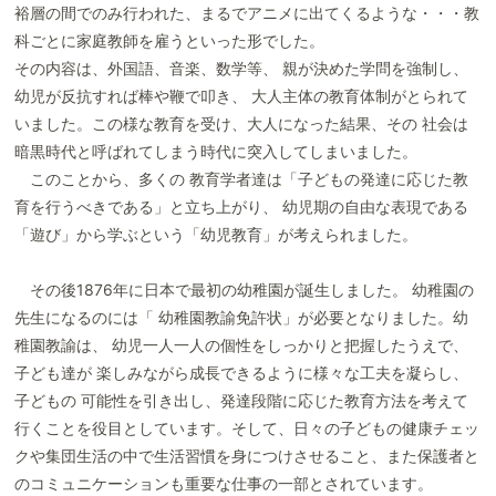
裕層の間でのみ行われた、まるでアニメに出てくるような・・・教
科ごとに家庭教師を雇うといった形でした。
その内容は、外国語、音楽、数学等、 親が決めた学問を強制し、
幼児が反抗すれば棒や鞭で叩き、 大人主体の教育体制がとられて
いました。この様な教育を受け、大人になった結果、その 社会は
暗黒時代と呼ばれてしまう時代に突入してしまいました。
このことから、多くの 教育学者達は「子どもの発達に応じた教
育を行うべきである」と立ち上がり、 幼児期の自由な表現である
「遊び」から学ぶという「幼児教育」が考えられました。
その後1876年に日本で最初の幼稚園が誕生しました。 幼稚園の
先生になるのには「 幼稚園教諭免許状」が必要となりました。幼
稚園教諭は、 幼児一人一人の個性をしっかりと把握したうえで、
子ども達が 楽しみながら成長できるように様々な工夫を凝らし、
子どもの 可能性を引き出し、発達段階に応じた教育方法を考えて
行くことを役目としています。そして、日々の子どもの健康チェッ
クや集団生活の中で生活習慣を身につけさせること、また保護者と
のコミュニケーションも重要な仕事の一部とされています。