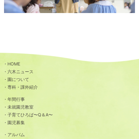
HOME
六木ニュース
園について
専科・課外紹介
年間行事
未就園児教室
子育てひろば〜Q＆A〜
園児募集
アルバム