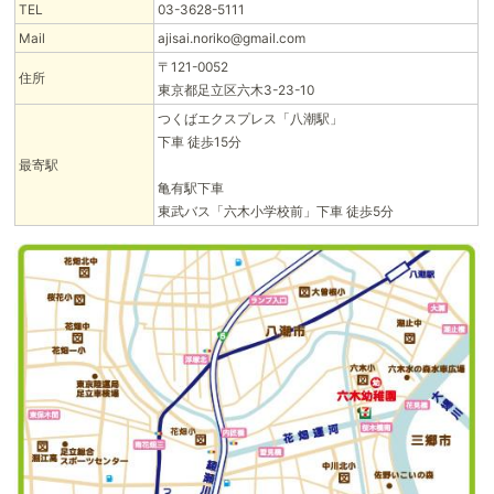
TEL
03-3628-5111
Mail
ajisai.noriko@gmail.com
〒121-0052
住所
東京都足立区六木3-23-10
つくばエクスプレス「八潮駅」
下車 徒歩15分
最寄駅
亀有駅下車
東武バス「六木小学校前」下車 徒歩5分