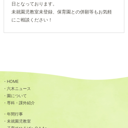
日となっております。
未就園児教室未登録、保育園との併願等もお気軽
にご相談ください！
HOME
六木ニュース
園について
専科・課外紹介
年間行事
未就園児教室