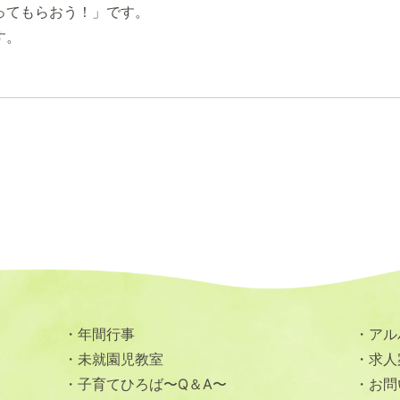
ってもらおう！」です。
す。
！
年間行事
アル
未就園児教室
求人
子育てひろば〜Q＆A〜
お問