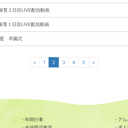
保育２日目LIVE配信動画
保育１日目LIVE配信動画
度 卒園式
«
1
2
3
4
5
»
年間行事
アル
未就園児教室
求人