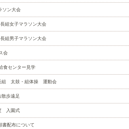
ラソン大会
年長組女子マラソン大会
年長組男子マラソン大会
ス会
給食センター見学
長組 太鼓・組体操 運動会
お散歩遠足
度 入園式
願書配布について