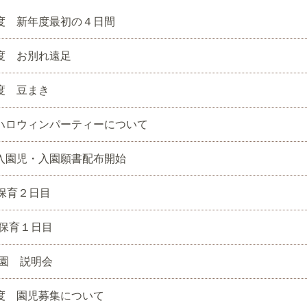
度 新年度最初の４日間
度 お別れ遠足
度 豆まき
ハロウィンパーティーについて
入園児・入園願書配布開始
保育２日目
保育１日目
園 説明会
度 園児募集について