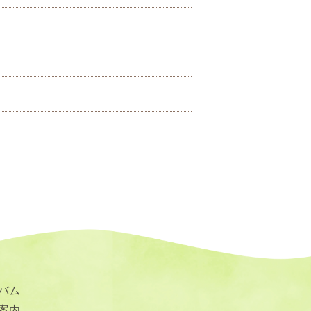
バム
案内